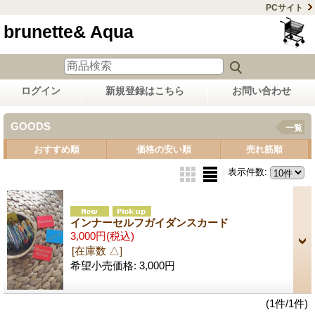
PCサイト
brunette& Aqua
ログイン
新規登録はこちら
お問い合わせ
GOODS
一覧
おすすめ順
価格の安い順
売れ筋順
表示件数
:
インナーセルフガイダンスカード
3,000円
(税込)
[在庫数 △]
希望小売価格
:
3,000円
(1件/1件)