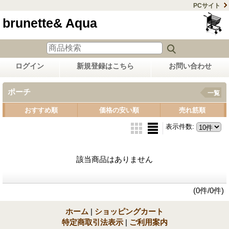
PCサイト
brunette& Aqua
ログイン
新規登録はこちら
お問い合わせ
ポーチ
一覧
おすすめ順
価格の安い順
売れ筋順
表示件数
:
該当商品はありません
(0件/0件)
ホーム
|
ショッピングカート
特定商取引法表示
|
ご利用案内