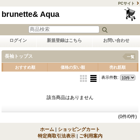
PCサイト
brunette& Aqua
ログイン
新規登録はこちら
お問い合わせ
長袖トップス
一覧
おすすめ順
価格の安い順
売れ筋順
表示件数
:
該当商品はありません
(0件/0件)
ホーム
|
ショッピングカート
特定商取引法表示
|
ご利用案内